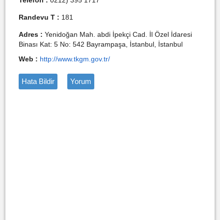
Telefon :
0212) 395 1717
Randevu T :
181
Adres :
Yenidoğan Mah. abdi İpekçi Cad. İl Özel İdaresi
Binası Kat: 5 No: 542 Bayrampaşa, İstanbul, İstanbul
Web :
http://www.tkgm.gov.tr/
Hata Bildir
Yorum