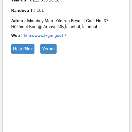
Telefon :
0212 395 16 10
Randevu T :
181
Adres :
İslambey Mah. Yıldırım Beyazıt Cad. No: 37
Hükümet Konağı Arnavutköy,İstanbul, İstanbul
Web :
http://www.tkgm.gov.tr/
Hata Bildir
Yorum