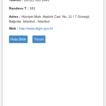
Telefon :
(0212) 395 1645
Randevu T :
181
Adres :
Hürriyet Mah. Atatürk Cad. No: 11 / 7 Güneşli,
Bağcılar, İstanbul , İstanbul
Web :
http://www.tkgm.gov.tr/
Hata Bildir
Yorum