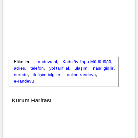
,
,
Etiketler :
randevu al
Kadıköy Tapu Müdürlüğü
,
,
,
,
,
adres
telefon
yol tarifi al
ulaşım
nasıl gidilir
,
,
,
nerede
iletişim bilgileri
online randevu
e-randevu
Kurum Haritası