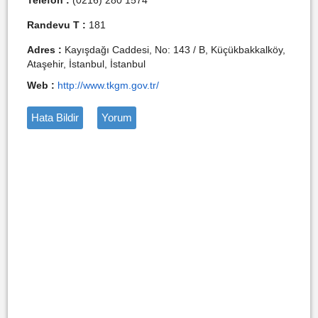
Telefon :
(0216) 280 1574
Randevu T :
181
Adres :
Kayışdağı Caddesi, No: 143 / B, Küçükbakkalköy,
Ataşehir, İstanbul, İstanbul
Web :
http://www.tkgm.gov.tr/
Hata Bildir
Yorum