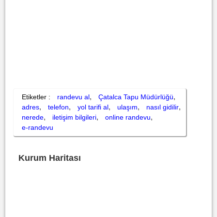
,
,
Etiketler :
randevu al
Çatalca Tapu Müdürlüğü
,
,
,
,
,
adres
telefon
yol tarifi al
ulaşım
nasıl gidilir
,
,
,
nerede
iletişim bilgileri
online randevu
e-randevu
Kurum Haritası