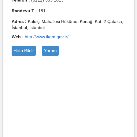
Telefon :
(0212) 395 1819
Randevu T :
181
Adres :
Kaleiçi Mahallesi Hükümet Konağı Kat: 2 Çatalca,
İstanbul, İstanbul
Web :
http://www.tkgm.gov.tr/
Hata Bildir
Yorum