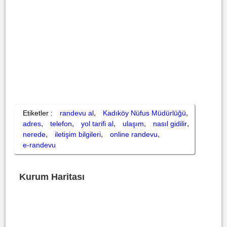
,
,
Etiketler :
randevu al
Kadıköy Nüfus Müdürlüğü
,
,
,
,
,
adres
telefon
yol tarifi al
ulaşım
nasıl gidilir
,
,
,
nerede
iletişim bilgileri
online randevu
e-randevu
Kurum Haritası