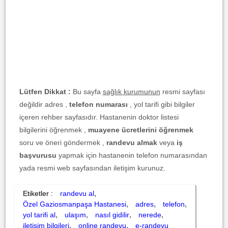
Lütfen Dikkat :
Bu sayfa
sağlık kurumunun
resmi sayfası
değildir adres ,
telefon numarası
, yol tarifi gibi bilgiler
içeren rehber sayfasıdır. Hastanenin doktor listesi
bilgilerini öğrenmek ,
muayene ücretlerini öğrenmek
soru ve öneri göndermek ,
randevu almak
veya
iş
başvurusu
yapmak için hastanenin telefon numarasından
yada resmi web sayfasından iletişim kurunuz.
,
Etiketler :
randevu al
,
,
,
Özel Gaziosmanpaşa Hastanesi
adres
telefon
,
,
,
,
yol tarifi al
ulaşım
nasıl gidilir
nerede
,
,
iletişim bilgileri
online randevu
e-randevu