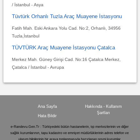
/ İstanbul - Asya
Tüvtürk Orhanlı Tuzla Araç Muayene İstasyonu
Fatih Mah. Eski Ankara Yolu Cad. No:2, Orhanlı, 34956
Tuzla,İstanbul
TÜVTÜRK Araç Muayene İstasyonu Çatalca
Merkez Mah. Güney Girişi Cad. No:16 Çatalca Merkez,
Çatalca / İstanbul - Avrupa
Ana Sayfa
Hakkında - Kullanım
Şartları
Hata Bildir
e-Randevu.Gen.Tr : Türkiyedeki bütün hastanelerin, tıp merkezlerinin ve diğer
sağlık kurumlarının, tapu kadastro ve emniyet müdürlüklerinin adres telefon ve
ulaşım bilgilerinin bir araya toplanmasıyla hazırlanan resmi kurumlar