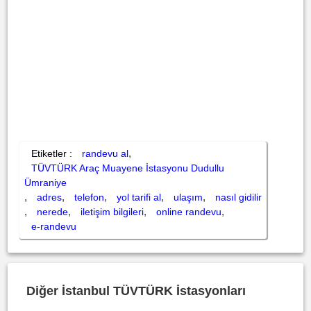
,
Etiketler :
randevu al
TÜVTÜRK Araç Muayene İstasyonu Dudullu
Ümraniye
,
,
,
,
,
adres
telefon
yol tarifi al
ulaşım
nasıl gidilir
,
,
,
,
nerede
iletişim bilgileri
online randevu
e-randevu
Diğer İstanbul TÜVTÜRK İstasyonları