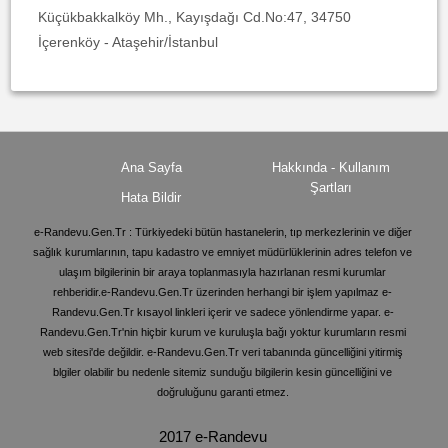
Küçükbakkalköy Mh., Kayışdağı Cd.No:47, 34750
İçerenköy - Ataşehir/İstanbul
Ana Sayfa
Hakkında - Kullanım
Şartları
Hata Bildir
e-Randevu.Gen.Tr : Türkiyedeki bütün hastanelerin, tıp merkezlerinin ve diğer
sağlık kurumlarının, tapu kadastro ve emniyet müdürlüklerinin adres telefon ve
ulaşım bilgilerinin bir araya toplanmasıyla hazırlanan resmi kurumlar
rehberidir.e-Randevu.Gen.Tr üzerinden herhangi bir işlem yapılmaz e-
Randevu.Gen.Tr kısayol linkleri içerir ve sadece yönlendirme yapar. e-
Randevu.Gen.Tr'nin hiçbir kurum ve kuruluşla bağı yoktur kurumların resmi
web sitesi'de değildir. e-Randevu.Gen.Tr veri tabanında güncelliğini yitirmiş
blgiler olabilir bu nedenle sitemiz sunduğu bilgilerin kesin güncelliğini ve
doğruluğunu garanti etmez.
2017 e-Randevu