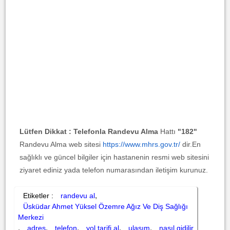
Lütfen Dikkat :
Telefonla Randevu Alma
Hattı
"182"
Randevu Alma web sitesi
https://www.mhrs.gov.tr/
dir.En
sağlıklı ve güncel bilgiler için hastanenin resmi web sitesini
ziyaret ediniz yada telefon numarasından iletişim kurunuz.
,
Etiketler :
randevu al
Üsküdar Ahmet Yüksel Özemre Ağız Ve Diş Sağlığı
Merkezi
,
,
,
,
,
adres
telefon
yol tarifi al
ulaşım
nasıl gidilir