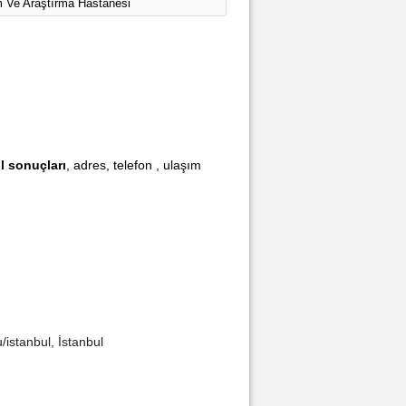
m Ve Araştırma Hastanesi
il sonuçları
, adres, telefon , ulaşım
stanbul, İstanbul