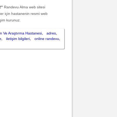
2"
Randevu Alma web sitesi
iler için hastanenin resmi web
işim kurunuz.
,
,
im Ve Araştırma Hastanesi
adres
,
,
,
e
iletişim bilgileri
online randevu