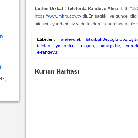
Lütfen Dikkat :
Telefonla Randevu Alma
Hattı
"18
https://www.mhrs.gov.tr/
dir.En sağlıklı ve güncel bilg
sitesini ziyaret ediniz yada telefon numarasından ilet
öy
,
Etiketler :
randevu al
İstanbul Beyoğlu Göz Eğit
,
,
,
,
telefon
yol tarifi al
ulaşım
nasıl gidilir
nered
,
e-randevu
i
Kurum Haritası
47,