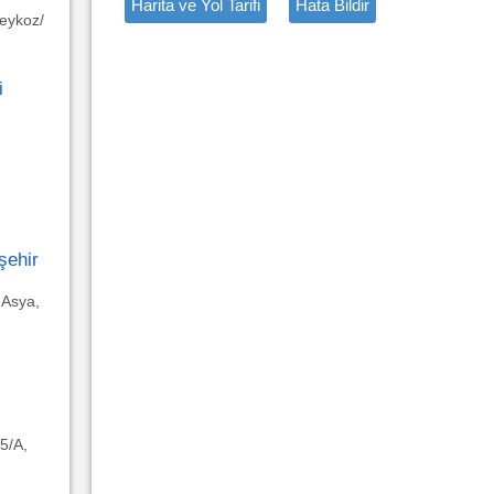
Harita ve Yol Tarifi
Hata Bildir
eykoz/
i
şehir
 Asya,
5/A,