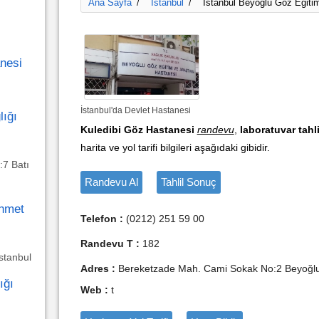
Ana Sayfa
İstanbul
İstanbul Beyoğlu Göz Eğiti
/
/
nesi
İstanbul'da Devlet Hastanesi
lığı
Kuledibi Göz Hastanesi
randevu
,
laboratuvar tahl
harita ve yol tarifi bilgileri aşağıdaki gibidir.
:7 Batı
Randevu Al
Tahlil Sonuç
ehmet
Telefon :
(0212) 251 59 00
Randevu T :
182
stanbul
Adres :
Bereketzade Mah. Cami Sokak No:2 Beyoğlu/i
ığı
Web :
t