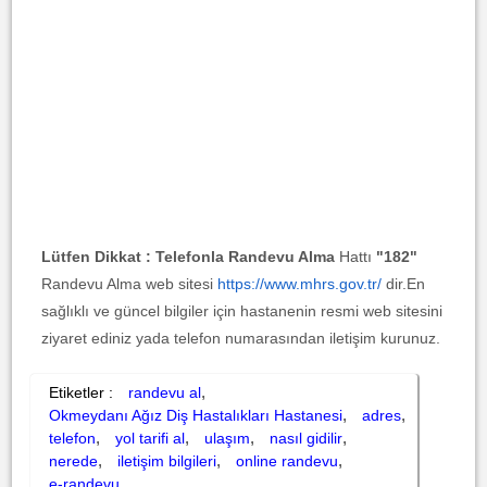
Lütfen Dikkat :
Telefonla Randevu Alma
Hattı
"182"
Randevu Alma web sitesi
https://www.mhrs.gov.tr/
dir.En
sağlıklı ve güncel bilgiler için hastanenin resmi web sitesini
ziyaret ediniz yada telefon numarasından iletişim kurunuz.
,
Etiketler :
randevu al
,
,
Okmeydanı Ağız Diş Hastalıkları Hastanesi
adres
,
,
,
,
telefon
yol tarifi al
ulaşım
nasıl gidilir
,
,
,
nerede
iletişim bilgileri
online randevu
e-randevu