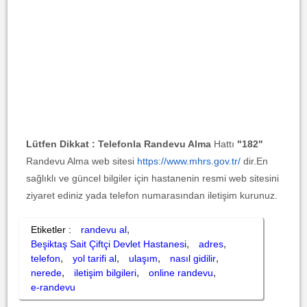
Lütfen Dikkat :
Telefonla Randevu Alma
Hattı
"182"
Randevu Alma web sitesi
https://www.mhrs.gov.tr/
dir.En
sağlıklı ve güncel bilgiler için hastanenin resmi web sitesini
ziyaret ediniz yada telefon numarasından iletişim kurunuz.
,
Etiketler :
randevu al
,
,
Beşiktaş Sait Çiftçi Devlet Hastanesi
adres
,
,
,
,
telefon
yol tarifi al
ulaşım
nasıl gidilir
,
,
,
nerede
iletişim bilgileri
online randevu
e-randevu