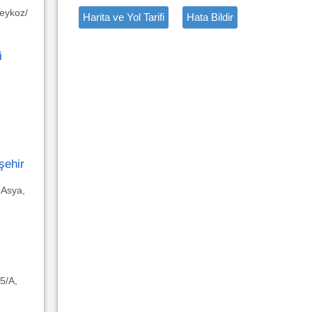
eykoz/
Harita ve Yol Tarifi
Hata Bildir
i
şehir
 Asya,
5/A,