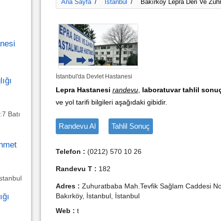
Ana Sayfa
İstanbul
Bakırköy Lepra Deri Ve Zühr
/
/
nesi
İstanbul'da Devlet Hastanesi
lığı
Lepra Hastanesi
randevu
,
laboratuvar tahlil sonuç
ve yol tarifi bilgileri aşağıdaki gibidir.
:7 Batı
Randevu Al
Tahlil Sonuç
ehmet
Telefon :
(0212) 570 10 26
Randevu T :
182
stanbul
Adres :
Zuhuratbaba Mah.Tevfik Sağlam Caddesi No:
ığı
Bakırköy, İstanbul, İstanbul
Web :
t