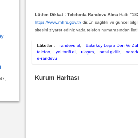
Lütfen Dikkat :
Telefonla Randevu Alma
Hattı
"18
https://www.mhrs.gov.tr/
dir.En sağlıklı ve güncel bilg
sitesini ziyaret ediniz yada telefon numarasından ilet
öy
,
Etiketler :
randevu al
Bakırköy Lepra Deri Ve Züh
,
,
,
,
,
telefon
yol tarifi al
ulaşım
nasıl gidilir
nered
e-randevu
i
Kurum Haritası
47,