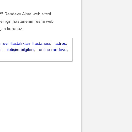
2"
Randevu Alma web sitesi
iler için hastanenin resmi web
işim kurunuz.
,
,
revi Hastalıkları Hastanesi
adres
,
,
,
e
iletişim bilgileri
online randevu