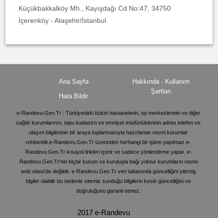
Küçükbakkalköy Mh., Kayışdağı Cd.No:47, 34750
İçerenköy - Ataşehir/İstanbul
Ana Sayfa
Hakkında - Kullanım
Şartları
Hata Bildir
e-Randevu.Gen.Tr : Türkiyedeki bütün hastanelerin, tıp merkezlerinin ve diğer
sağlık kurumlarının, tapu kadastro ve emniyet müdürlüklerinin adres telefon ve
ulaşım bilgilerinin bir araya toplanmasıyla hazırlanan resmi kurumlar
rehberidir.e-Randevu.Gen.Tr üzerinden herhangi bir işlem yapılmaz e-
Randevu.Gen.Tr kısayol linkleri içerir ve sadece yönlendirme yapar. e-
Randevu.Gen.Tr'nin hiçbir kurum ve kuruluşla bağı yoktur kurumların resmi
web sitesi'de değildir. e-Randevu.Gen.Tr veri tabanında güncelliğini yitirmiş
blgiler olabilir bu nedenle sitemiz sunduğu bilgilerin kesin güncelliğini ve
doğruluğunu garanti etmez.
2017 e-Randevu