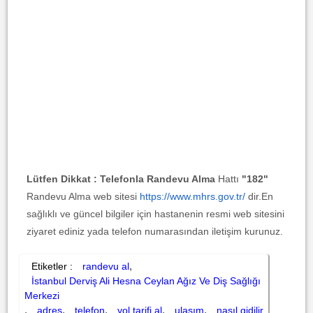
Lütfen Dikkat :
Telefonla Randevu Alma
Hattı
"182"
Randevu Alma web sitesi
https://www.mhrs.gov.tr/
dir.En
sağlıklı ve güncel bilgiler için hastanenin resmi web sitesini
ziyaret ediniz yada telefon numarasından iletişim kurunuz.
,
Etiketler :
randevu al
İstanbul Derviş Ali Hesna Ceylan Ağız Ve Diş Sağlığı
Merkezi
,
,
,
,
,
adres
telefon
yol tarifi al
ulaşım
nasıl gidilir